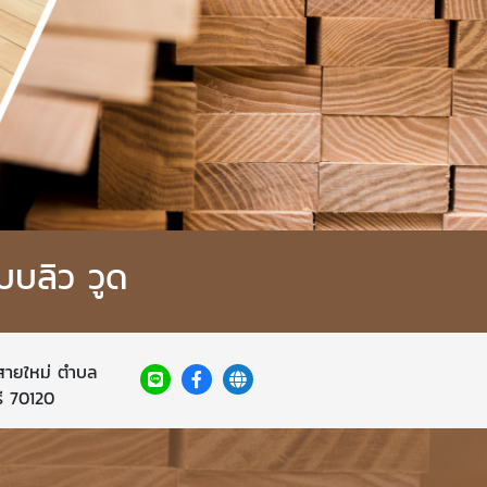
บบลิว วูด
มสายใหม่ ตำบล
ี 70120