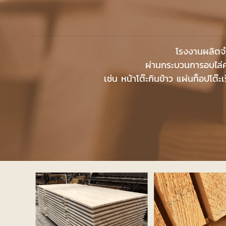
โรงงานผลิตจ
ผ่านกระบวนการอบไล่ค
เช่น หน้าโต๊ะกินข้าว แผ่นท็อปโต๊