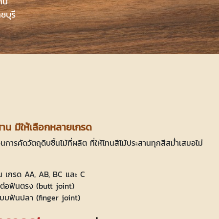
าน
ชบุรี
สาน มีให้เลือกหลายเกรด
รคัดวัตถุดิบชิ้นไม้ที่ผลิต ที่ให้โทนสีไม้ประสานทุกสีสม่ำเสมอไม่
่น เกรด AA, AB, BC และ C
่อฟันตรง (butt joint)
บบฟันปลา (finger joint)