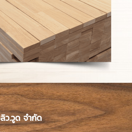
ิว.วูด จำกัด