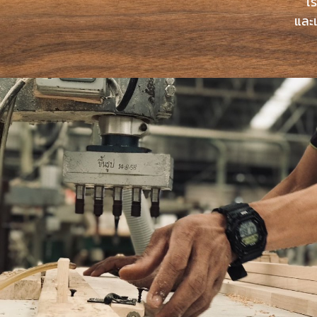
เ
และเ